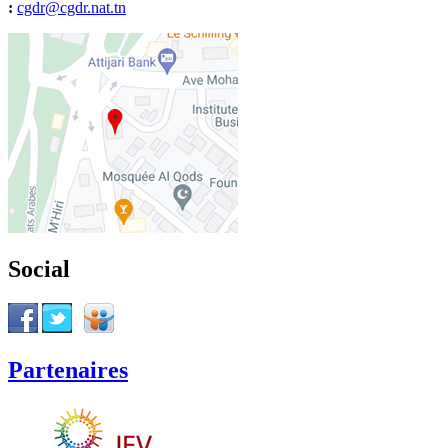
:
cgdr@cgdr.nat.tn
Social
Partenaires