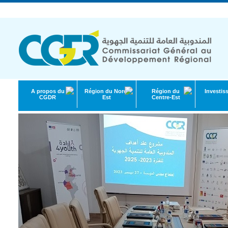
République Tunisienne | Ministère de l'Économie et de la Planification
A propos du
Région du Nord-
Région du
Investis
CGDR
Est
Centre-Est