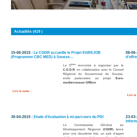
Vous êtes ici :
Accueil
Actualités (419 )
15-06-2015
: Le CGDR accueille le Projet EGREJOB
08-06
(Programme CBC MED) à Sousse…
d'offr
ème
La 5
rencontre à organiser par le
C.G.D.R
, en collaboration avec le Conseil
Régional du Gouvernorat de Sousse,
entre partenaires au projet
Euro-
mediterranean GREen
Lire la suite...
Lire la 
30-04-2015
: Etude d'évaluation à mi-parcours du PDI
23-03
inform
Le Commissariat Général au
Développement Régional (
CGDR
) lance
pour une deuxième fois, un avis d’appel