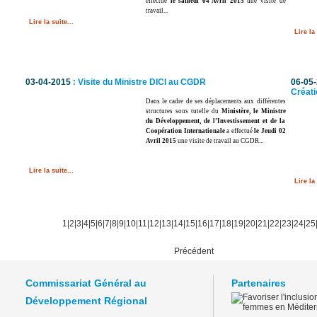
effectué
le samedi 04 Avril 2015
une visite de
travail...
Lire la suite...
Lire la 
03-04-2015
: Visite du Ministre DICI au CGDR
06-05
Créati
Dans le cadre de ses déplacements aux différentes
structures sous tutelle du
Ministère, le Ministre
du Développement, de l’Investissement et de la
Coopération Internationale
a effectué
le Jeudi 02
Avril 2015
une visite de travail au CGDR...
Lire la suite...
Lire la 
1
|
2
|
3
|
4
|
5
|
6
|
7
|
8
|
9
|
10
|
11
|
12
|
13
|
14
|
15
|
16
|
17
|
18
|
19
|
20
|
21
|
22
|
23
|
24
|
25
Précédent
Commissariat Général au
Partenaires
Développement Régional