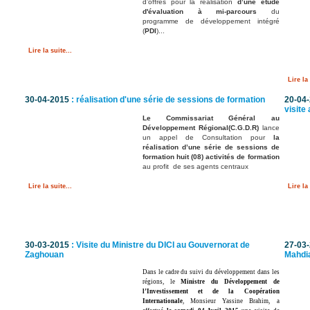
d’offres pour la réalisation
d’une étude
d'évaluation à mi-parcours
du
programme de développement intégré
(
PDI
)...
Lire la suite...
Lire la 
30-04-2015
: réalisation d'une série de sessions de formation
20-04
visit
Le Commissariat Général au
Développement Régional(C.G.D.R)
lance
un appel de Consultation pour
la
réalisation d’une série de sessions de
formation huit (08) activités de formation
au profit de ses agents centraux
Lire la 
Lire la suite...
30-03-2015
: Visite du Ministre du DICI au Gouvernorat de
27-03
Zaghouan
Mahdi
Dans le cadre du suivi du développement dans les
régions, le
Ministre du Développement de
l’Investissement et de la Coopération
Internationale
, Monsieur Yassine Brahim, a