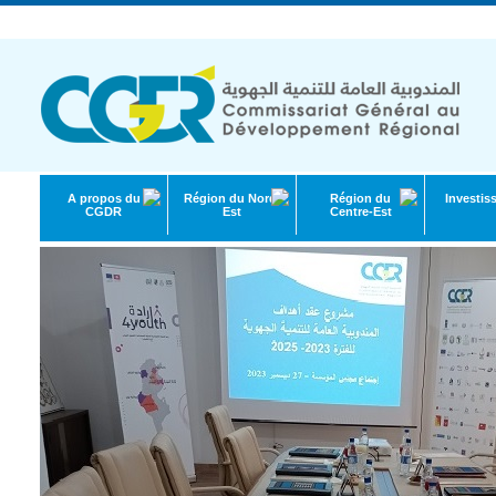
République Tunisienne | Ministère de l'Économie et de la Planification
A propos du
Région du Nord-
Région du
Investis
CGDR
Est
Centre-Est