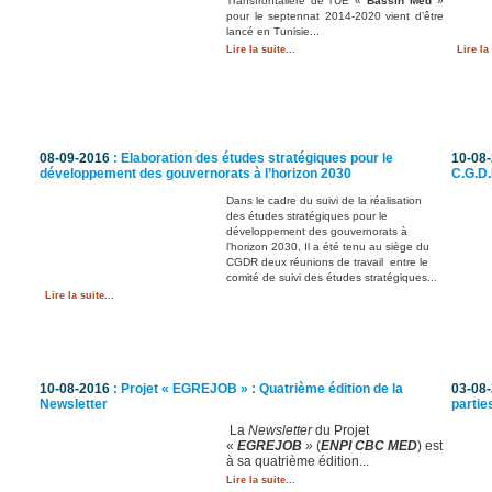
Transfrontalière de l’UE «
Bassin Med
»
pour le septennat 2014-2020 vient d’être
lancé en Tunisie...
Lire la suite...
Lire la 
08-09-2016
: Elaboration des études stratégiques pour le
10-08
développement des gouvernorats à l’horizon 2030
C.G.D.
Dans le cadre du suivi de la réalisation
des études stratégiques pour le
développement des gouvernorats à
l’horizon 2030, Il a été tenu au siège du
CGDR deux réunions de travail entre le
comité de suivi des études stratégiques...
Lire la suite...
10-08-2016
: Projet « EGREJOB » : Quatrième édition de la
03-08
Newsletter
partie
La
Newsletter
du Projet
«
EGREJOB
»
(
ENPI CBC MED
) est
à sa quatrième édition...
Lire la suite...