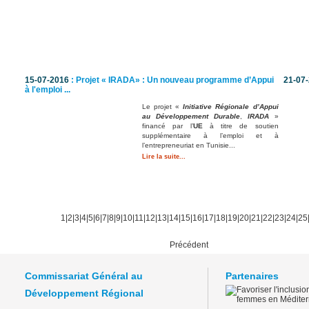
15-07-2016
: Projet « IRADA» : Un nouveau programme d’Appui
21-07
à l'emploi ...
Le projet «
Initiative Régionale d’Appui
au Développement Durable
,
IRADA
»
financé par l’
UE
à titre de soutien
supplémentaire à l’emploi et à
l’entrepreneuriat en Tunisie...
Lire la suite...
1
|
2
|
3
|
4
|
5
|
6
|
7
|
8
|
9
|
10
|
11
|
12
|
13
|
14
|
15
|
16
|
17
|
18
|
19
|
20
|
21
|
22
|
23
|
24
|
25
Précédent
Commissariat Général au
Partenaires
Développement Régional