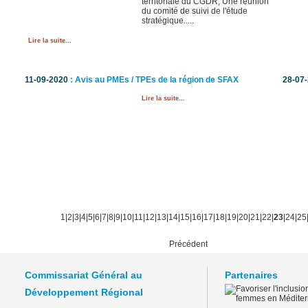
territoriale du CGDR, Une réunion
du comité de suivi de l'étude
stratégique.....
Lire la suite...
11-09-2020
: Avis au PMEs / TPEs de la région de SFAX
28-07
Lire la suite...
1
|
2
|
3
|
4
|
5
|
6
|
7
|
8
|
9
|
10
|
11
|
12
|
13
|
14
|
15
|
16
|
17
|
18
|
19
|
20
|
21
|
22
|
23
|
24
|
25
Précédent
Commissariat Général au
Partenaires
Développement Régional