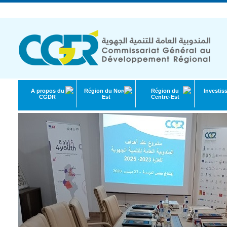
République Tunisienne | Ministère de l'Économie et de la Planification
A propos du
Région du Nord-
Région du
Investis
CGDR
Est
Centre-Est