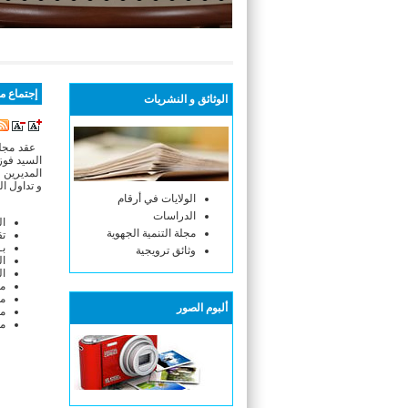
أنتم هنا :
الاستقبال
> > إجتماع مجلس مؤسسة المندوبية العامة
إجتماع مجلس
الوثائق و النشريات
عقد مجلس مؤس
السيد فوز
المديري
و تداول ا
الولايات في أرقام
الدراسات
ال
مجلة التنمية الجهوية
تق
بـ
وثائق ترويجية
ال
ال
مت
مت
ألبوم الصور
مت
مت