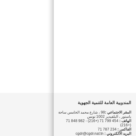
المندوبية العامة للتنمية الجهوية
المقر الاجتماعي :
98 ، شارع محمد الخامس ساحة
باستور ، البلفيدير 1002 تونس
الهاتف :
454 799 71 (+216) - 982 848 71
(+216)
الفاكس :
234 787 71
البريد الألكتروني :
cgdr@cgdr.nat.tn