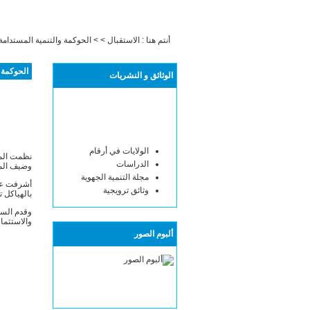
أنتم هنا :
الاستقبال
> > الحوكمة والتنمية المستدامة
الحوكمة 
الوثائق و النشريات
الولايات في أرقام
نظمت المن
الدراسات
وضيف المن
مجلة التنمية الجهوية
أشرفت على
وثائق ترويجية
بالهياكل 
وقدم السي
والاستثمار
ألبوم الصور