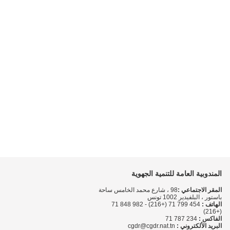
المندوبية العامة للتنمية الجهوية
المقر الاجتماعي :
98 ، شارع محمد الخامس ساحة
باستور ، البلفيدير 1002 تونس
الهاتف :
454 799 71 (+216) - 982 848 71
(+216)
الفاكس :
234 787 71
البريد الألكتروني :
cgdr@cgdr.nat.tn