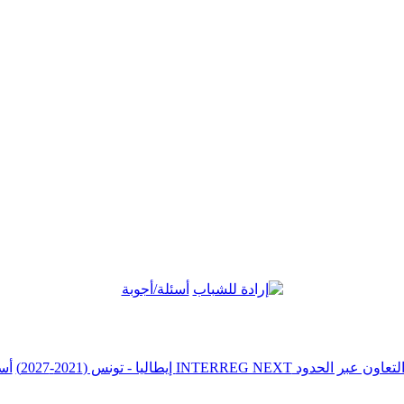
أسئلة/أجوبة
أس