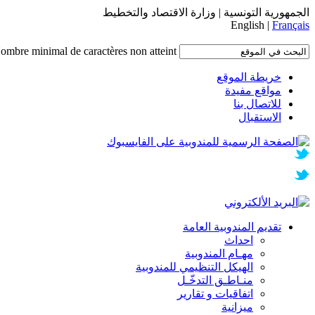
الجمهورية التونسية | وزارة الاقتصاد والتخطيط
English |
Français
ombre minimal de caractères non atteint.
خريطة الموقع
مواقع مفيدة
للاتصال بنا
الاستقبال
تقديم المندوبية العامة
احداث
مهـام المندوبية
الهيكل التنظيمي للمندوبية
منـاطـق التدخّـل
اتفاقيات و تقارير
ميزانية