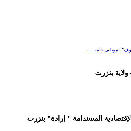
وف" الموظف بالمنـ.....
 ولاية بنزرت
الإقتصادية المستدامة " إرادة" بنزرت