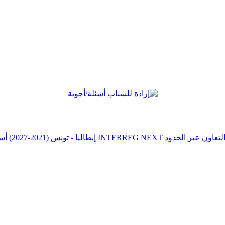
أسئلة/أجوبة
أس